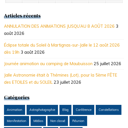
août
septembre
septembre
septembre
septembre
septembre
septem
2026
2026
2026
2026
2026
2026
2026
Articles récents
ANNULATION DES ANIMATIONS JUSQU’AU 8 AOÛT 2026
3
août 2026
Éclipse totale du Soleil à Martignas-sur-Jalle le 12 août 2026
dès 19h
3 août 2026
Journée animation au camping de Maubuisson
25 juillet 2026
Jalle Astronomie était à Thémines (Lot), pour la 5ème FÊTE
des ETOILES et du SOLEIL
23 juillet 2026
Catégories
Animation
Astrophotographie
Blog
Conférence
Constellations
Manifestation
Médias
Non classé
Réunion