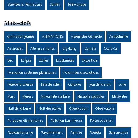
Sciences & Techniques
Sorties
Témoignage
Mots-clefs
animation jeunes
ANIMATIONS
Assemblée Générale
Astrochimie
Astéroïdes
Ateliers enfants
Big-bang
Comète
Covid-19
Eau
Eclipse
Etoiles
Exoplanètes
Exposition
Formation systèmes planétaires
Forum des associations
Fête de la science
Fête du soleil
Galaxies
Jour de la nuit
Lune
Mars
Marées
Milieu interstellaire
Missions spatiales
Météorites
Nuit de la Lune
Nuit des étoiles
Observation
Observatoire
Particules élémentaires
Pollution Lumineuse
Portes ouvertes
Radioastronomie
Rayonnement
Rentrée
Rosetta
Samarcande