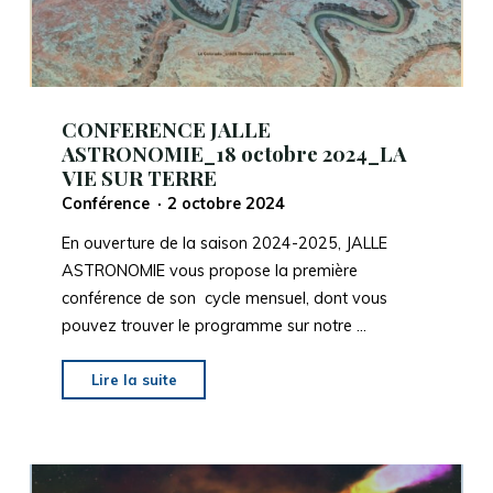
d’étoiles
!
:
Vous
avez
CONFERENCE JALLE
plus
ASTRONOMIE_18 octobre 2024_LA
VIE SUR TERRE
de
chance
Conférence
2 octobre 2024
que
En ouverture de la saison 2024-2025, JALLE
vous
ASTRONOMIE vous propose la première
ne
conférence de son cycle mensuel, dont vous
le
pouvez trouver le programme sur notre …
pensez"
"CONFERENCE
Lire la suite
JALLE
ASTRONOMIE_18
octobre
2024_LA