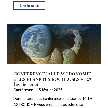
"CONFERENCE
Lire la suite
Jalle
Astronomie_27
Mars
2026_
L’EXPLORATION
de
JUPITER,
de
Galilée
à
JUICE"
CONFERENCE JALLE ASTRONOMIE
« LES PLANETES ROCHEUSES »_ 27
février 2026
Conférence
15 février 2026
Dans le cadre des conférences mensuelles, JALLE
ASTRONOMIE vous propose d’assister à sa