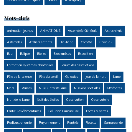
Sciences & Techniques
Sorties
Témoignage
Mots-clefs
animation jeunes
ANIMATIONS
Assemblée Générale
Astrochimie
Astéroïdes
Ateliers enfants
Big-bang
Comète
Covid-19
Eau
Eclipse
Etoiles
Exoplanètes
Exposition
Formation systèmes planétaires
Forum des associations
Fête de la science
Fête du soleil
Galaxies
Jour de la nuit
Lune
Mars
Marées
Milieu interstellaire
Missions spatiales
Météorites
Nuit de la Lune
Nuit des étoiles
Observation
Observatoire
Particules élémentaires
Pollution Lumineuse
Portes ouvertes
Radioastronomie
Rayonnement
Rentrée
Rosetta
Samarcande