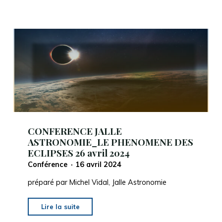
JALLE
ASTRONOMIE_VIE,
MORT,
CHOC
DES
ETOILES
MASSIVES,
vues
en
rayons
γ »_14
CONFERENCE JALLE
juin
ASTRONOMIE_LE PHENOMENE DES
ECLIPSES 26 avril 2024
2024"
Conférence
16 avril 2024
préparé par Michel Vidal, Jalle Astronomie
"CONFERENCE
Lire la suite
JALLE