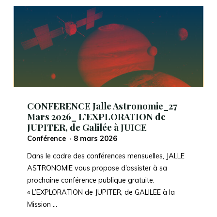
_24
avril
2026
« OBSERVER
au
CHILI,
une
aventure
européenne »"
CONFERENCE Jalle Astronomie_27
Mars 2026_ L’EXPLORATION de
JUPITER, de Galilée à JUICE
Conférence
8 mars 2026
Dans le cadre des conférences mensuelles, JALLE
ASTRONOMIE vous propose d’assister à sa
prochaine conférence publique gratuite.
« L’EXPLORATION de JUPITER, de GALILEE à la
Mission …