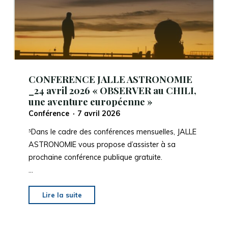
CHILI,
une
AVENTURE
EUROPEENNE »
de
Miguel
CONFERENCE JALLE ASTRONOMIE
Montargès"
_24 avril 2026 « OBSERVER au CHILI,
une aventure européenne »
Conférence
7 avril 2026
⁵Dans le cadre des conférences mensuelles, JALLE
ASTRONOMIE vous propose d’assister à sa
prochaine conférence publique gratuite.
…
"CONFERENCE
Lire la suite
JALLE
ASTRONOMIE