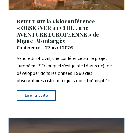
Retour sur la Visioconférence
« OBSERVER au CHILI, une
AVENTURE EUROPEENNE » de
Miguel Montargès
Conférence
27 avril 2026
Vendredi 24 avril, une conférence sur le projet
Européen ESO (auquel s’est jointe l’Australie) de
développer dans les années 1960 des
observatoires astronomiques dans l’hémisphère …
"Retour
Lire la suite
sur
la
Visioconférence
« OBSERVER
au