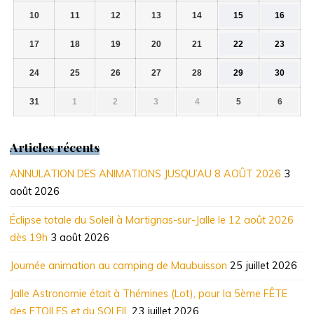
août
août
août
août
août
août
août
2026
2026
2026
2026
2026
2026
2026
10
11
12
13
14
15
16
10
11
12
13
14
15
16
août
août
août
août
août
août
août
2026
2026
2026
2026
2026
2026
2026
17
18
19
20
21
22
23
17
18
19
20
21
22
23
août
août
août
août
août
août
août
2026
2026
2026
2026
2026
2026
2026
24
25
26
27
28
29
30
24
25
26
27
28
29
30
août
août
août
août
août
août
août
2026
2026
2026
2026
2026
2026
2026
31
1
2
3
4
5
6
31
1
2
3
4
5
6
août
septembre
septembre
septembre
septembre
septembre
septem
2026
2026
2026
2026
2026
2026
2026
Articles récents
ANNULATION DES ANIMATIONS JUSQU’AU 8 AOÛT 2026
3
août 2026
Éclipse totale du Soleil à Martignas-sur-Jalle le 12 août 2026
dès 19h
3 août 2026
Journée animation au camping de Maubuisson
25 juillet 2026
Jalle Astronomie était à Thémines (Lot), pour la 5ème FÊTE
des ETOILES et du SOLEIL
23 juillet 2026