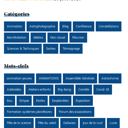
Catégories
Animation
Astrophotographie
Blog
Conférence
Constellations
Manifestation
Médias
Non classé
Réunion
Sciences & Techniques
Sorties
Témoignage
Mots-clefs
animation jeunes
ANIMATIONS
Assemblée Générale
Astrochimie
Astéroïdes
Ateliers enfants
Big-bang
Comète
Covid-19
Eau
Eclipse
Etoiles
Exoplanètes
Exposition
Formation systèmes planétaires
Forum des associations
Fête de la science
Fête du soleil
Galaxies
Jour de la nuit
Lune