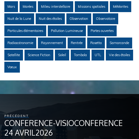
Mars
Marées
Milieu interstellaire
Missions spatiales
Météorites
Nuit de la Lune
Nuit des étoiles
Observation
Observatoire
Particules élémentaires
Pollution Lumineuse
Portes ouvertes
Radioastronomie
Rayonnement
Rentrée
Rosetta
Samarcande
Satellite
Science Fiction
Soleil
Tombola
UTL
Vie des étoiles
Voeux
PRÉCÉDENT
CONFERENCE-VISIOCONFERENCE
24 AVRIL2026