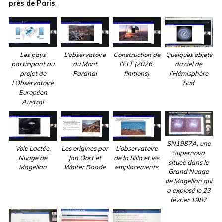
près de Paris.
Les pays
L’observatoire
Construction de
Quelques objets
participant au
du Mont
l’ELT (2026,
du ciel de
projet de
Paranal
finitions)
l’Hémisphère
l’Observatoire
Sud
Européen
Austral
SN1987A, une
Voie Lactée,
Les origines par
L’observatoire
Supernova
Nuage de
Jan Oort et
de la Silla et les
située dans le
Magellan
Walter Baade
emplacements
Grand Nuage
de Magellan qui
a explosé le 23
février 1987