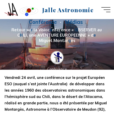
Aller
Jalle Astronomie
au
contenu
Conférence
Médias
R
e
t
o
u
r
s
u
r
l
a
V
i
s
i
o
c
o
n
f
é
r
e
n
c
e
«
O
B
S
E
R
V
E
R
a
u
C
H
I
L
I
,
u
n
e
A
V
E
N
T
U
R
E
E
U
R
O
P
E
E
N
N
E
»
d
e
M
i
g
u
e
l
M
o
n
t
a
r
g
è
s
Conférence
Vendredi 24 avril, une conférence sur le projet Européen
ESO (auquel s’est jointe l’Australie) de développer dans
les années 1960 des observatoires astronomiques dans
l’hémisphère sud au Chili, dans le désert de l’Atacama,
réalisé en grande partie, nous a été présentée par Miguel
Montargès, Astronome à l’Observatoire de Meudon (92),