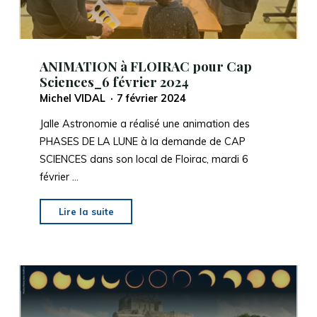
ANIMATION à FLOIRAC pour Cap
Sciences_6 février 2024
Michel VIDAL
7 février 2024
Jalle Astronomie a réalisé une animation des
PHASES DE LA LUNE à la demande de CAP
SCIENCES dans son local de Floirac, mardi 6
février …
"ANIMATION
Lire la suite
à
FLOIRAC
pour
Cap
Sciences_6
février