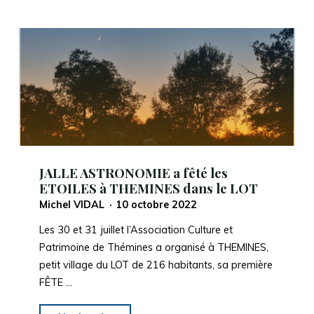
à
BIGANOS,
le
7
octobre
2022"
JALLE ASTRONOMIE a fêté les
ETOILES à THEMINES dans le LOT
Michel VIDAL
10 octobre 2022
Les 30 et 31 juillet l’Association Culture et
Patrimoine de Thémines a organisé à THEMINES,
petit village du LOT de 216 habitants, sa première
FÊTE …