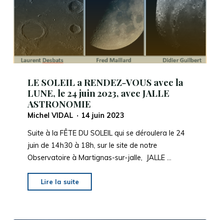
24
juin
« ON
THE
MOON
AGAIN »"
LE SOLEIL a RENDEZ-VOUS avec la
LUNE, le 24 juin 2023, avec JALLE
ASTRONOMIE
Michel VIDAL
14 juin 2023
Suite à la FÊTE DU SOLEIL qui se déroulera le 24
juin de 14h30 à 18h, sur le site de notre
Observatoire à Martignas-sur-jalle, JALLE …
"LE
Lire la suite
SOLEIL
a
RENDEZ-