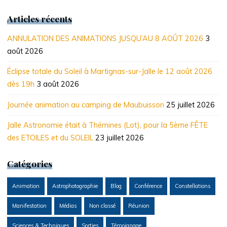
2026
2026
2026
2026
2026
2026
2026
Articles récents
ANNULATION DES ANIMATIONS JUSQU’AU 8 AOÛT 2026
3
août 2026
Éclipse totale du Soleil à Martignas-sur-Jalle le 12 août 2026
dès 19h
3 août 2026
Journée animation au camping de Maubuisson
25 juillet 2026
Jalle Astronomie était à Thémines (Lot), pour la 5ème FÊTE
des ETOILES et du SOLEIL
23 juillet 2026
Catégories
Animation
Astrophotographie
Blog
Conférence
Constellations
Manifestation
Médias
Non classé
Réunion
Sciences & Techniques
Sorties
Témoignage