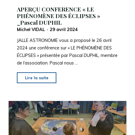
2024
APERÇU CONFERENCE « LE
à
PHÉNOMÈNE DES ÉCLIPSES »
_Pascal DUPHIL
21h30"
Michel VIDAL
29 avril 2024
JALLE ASTRONOMIE vous a proposé le 26 avril
2024 une conférence sur « LE PHÉNOMÈNE DES
ÉCLIPSES » présentée par Pascal DUPHIL, membre
de l’association. Pascal nous …
"APERÇU
Lire la suite
CONFERENCE
« LE
PHÉNOMÈNE
DES
ÉCLIPSES »
_Pascal
DUPHIL"