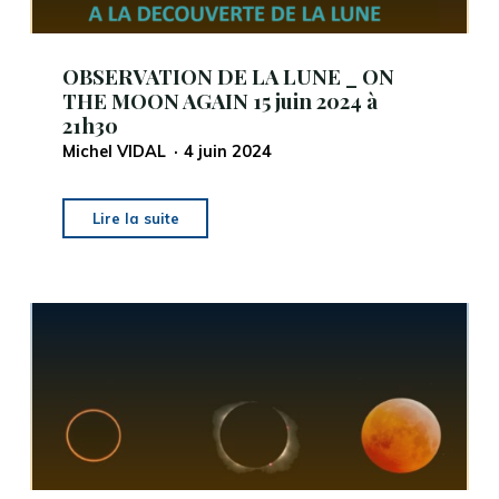
2025
_
MARTIGNAS-
OBSERVATION DE LA LUNE _ ON
sur-
THE MOON AGAIN 15 juin 2024 à
21h30
Jalle"
Michel VIDAL
4 juin 2024
"OBSERVATION
Lire la suite
DE
LA
LUNE
_
ON
THE
MOON
AGAIN
15
juin