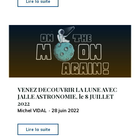
"JALLE
Lire la suite
ASTRONOMIE
a
fêté
les
ETOILES
à
THEMINES
dans
le
LOT"
VENEZ DECOUVRIR LA LUNE AVEC
JALLE ASTRONOMIE, le 8 JUILLET
2022
Michel VIDAL
28 juin 2022
"VENEZ
Lire la suite
DECOUVRIR