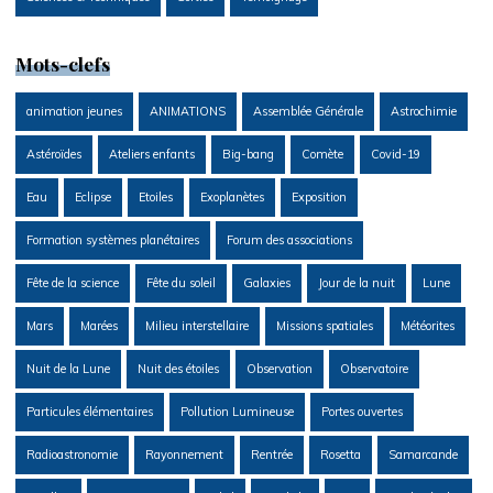
Mots-clefs
animation jeunes
ANIMATIONS
Assemblée Générale
Astrochimie
Astéroïdes
Ateliers enfants
Big-bang
Comète
Covid-19
Eau
Eclipse
Etoiles
Exoplanètes
Exposition
Formation systèmes planétaires
Forum des associations
Fête de la science
Fête du soleil
Galaxies
Jour de la nuit
Lune
Mars
Marées
Milieu interstellaire
Missions spatiales
Météorites
Nuit de la Lune
Nuit des étoiles
Observation
Observatoire
Particules élémentaires
Pollution Lumineuse
Portes ouvertes
Radioastronomie
Rayonnement
Rentrée
Rosetta
Samarcande