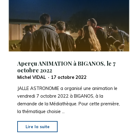
VOUS
avec
la
LUNE,
le
24
juin
2023,
Aperçu ANIMATION à BIGANOS, le 7
avec
octobre 2022
JALLE
Michel VIDAL
17 octobre 2022
ASTRONOMIE"
JALLE ASTRONOMIE a organisé une animation le
vendredi 7 octobre 2022 à BIGANOS, à la
demande de la Médiathèque. Pour cette première,
la thématique choisie …
"Aperçu
Lire la suite
ANIMATION