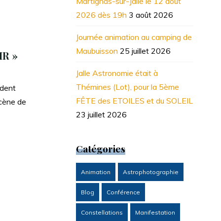
Martignas-sur-Jalle le 12 août
2026 dès 19h
3 août 2026
Journée animation au camping de
Maubuisson
25 juillet 2026
R »
Jalle Astronomie était à
Thémines (Lot), pour la 5ème
ident
FÊTE des ETOILES et du SOLEIL
scène de
23 juillet 2026
Catégories
Animation
Astrophotographie
Blog
Conférence
Constellations
Manifestation