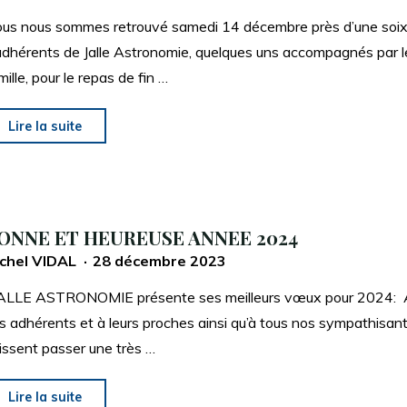
us nous sommes retrouvé samedi 14 décembre près d’une soi
adhérents de Jalle Astronomie, quelques uns accompagnés par l
mille, pour le repas de fin …
"Un
Lire la suite
Imprévu
festif
et
chaleureux
ONNE ET HEUREUSE ANNEE 2024
14
chel VIDAL
28 décembre 2023
décembre
LLE ASTRONOMIE présente ses meilleurs vœux pour 2024: 
2024"
s adhérents et à leurs proches ainsi qu’à tous nos sympathisants
issent passer une très …
"BONNE
Lire la suite