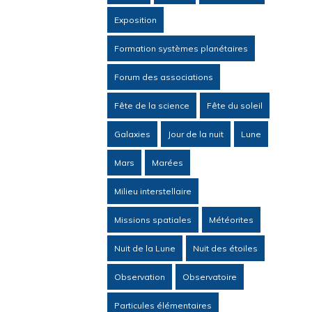
Exposition
Formation systèmes planétaires
Forum des associations
Fête de la science
Fête du soleil
Galaxies
Jour de la nuit
Lune
Mars
Marées
Milieu interstellaire
Missions spatiales
Météorites
Nuit de la Lune
Nuit des étoiles
Observation
Observatoire
Particules élémentaires