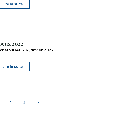
"Le
Lire la suite
site
internet
de
Jalle
Astronomie
oeux 2022
fait
chel VIDAL
6 janvier 2022
peau
neuve"
"Voeux
Lire la suite
2022"
3
4