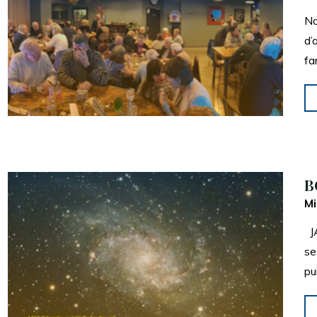
No
d’
fa
B
Mi
JA
se
pu