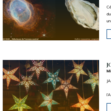
Cé
du
un
J
Mi
JA
JO
l’