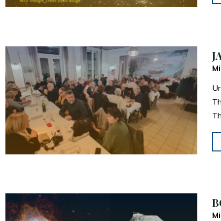
J
Mi
Un
Th
Th
B
Mi