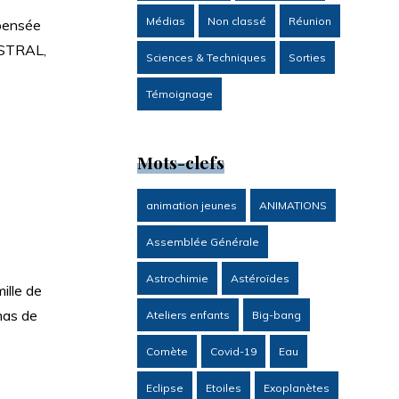
Médias
Non classé
Réunion
pensée
USTRAL,
Sciences & Techniques
Sorties
Témoignage
Mots-clefs
animation jeunes
ANIMATIONS
Assemblée Générale
Astrochimie
Astéroïdes
ille de
as de
Ateliers enfants
Big-bang
Comète
Covid-19
Eau
Eclipse
Etoiles
Exoplanètes