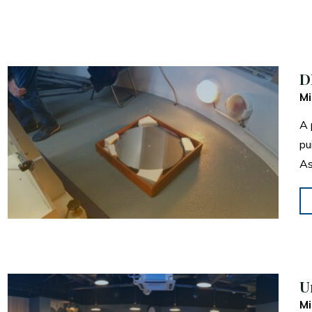
D
Mi
A 
pu
As
U
Mi