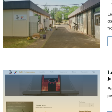
Th
2022-
JALLE
Le
ASTRONOMIE »"
da
fr
L
Ja
Po
pe
…