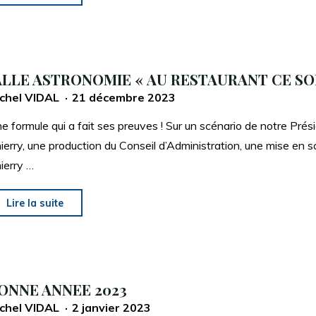
ET
HEUREUSE
ANNEE
2024"
ALLE ASTRONOMIE « AU RESTAURANT CE SOI
chel VIDAL
21 décembre 2023
e formule qui a fait ses preuves ! Sur un scénario de notre Prés
ierry, une production du Conseil d’Administration, une mise en 
ierry …
"JALLE
Lire la suite
ASTRONOMIE
« AU
RESTAURANT
CE
ONNE ANNEE 2023
SOIR »"
chel VIDAL
2 janvier 2023