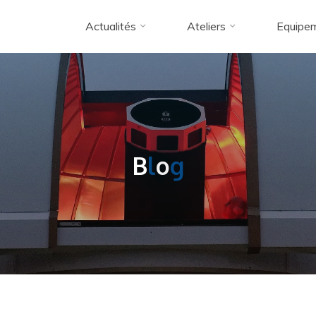
Actualités
Ateliers
Equipe
B
l
o
g