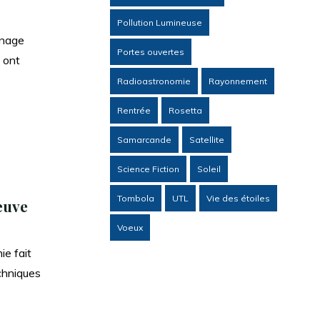
Pollution Lumineuse
énage
Portes ouvertes
s ont
Radioastronomie
Rayonnement
Rentrée
Rosetta
Samarcande
Satellite
Science Fiction
Soleil
Tombola
UTL
Vie des étoiles
euve
Voeux
ie fait
chniques