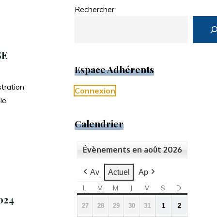
Rechercher
SE
Espace Adhérents
stration
Connexion
le
Calendrier
Évènements en août 2026
Av
Actuel
Ap
L
LUNDI
M
MARDI
M
MERCREDI
J
JEUDI
V
VENDREDI
S
SAMEDI
D
DIMANCH
024
27
28
29
30
31
1
2
27
28
29
30
31
1
2
juillet
juillet
juillet
juillet
juillet
août
août