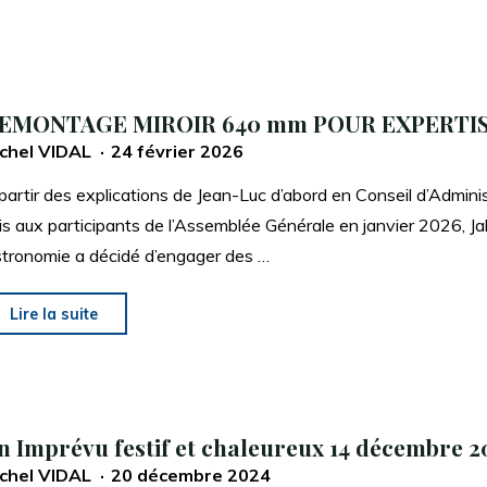
EMONTAGE MIROIR 640 mm POUR EXPERTI
chel VIDAL
24 février 2026
partir des explications de Jean-Luc d’abord en Conseil d’Admini
is aux participants de l’Assemblée Générale en janvier 2026, Jal
tronomie a décidé d’engager des …
"DEMONTAGE
Lire la suite
MIROIR
640
mm
POUR
n Imprévu festif et chaleureux 14 décembre 2
EXPERTISE"
chel VIDAL
20 décembre 2024