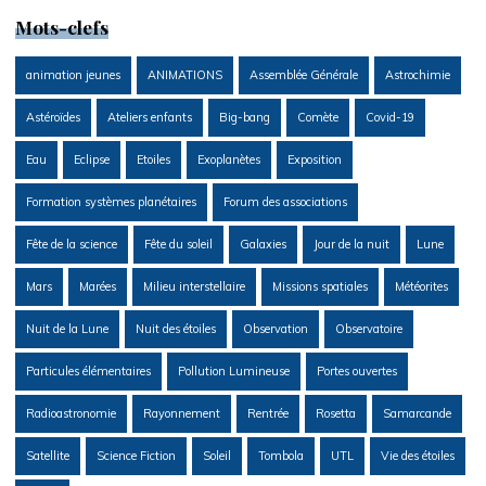
Mots-clefs
animation jeunes
ANIMATIONS
Assemblée Générale
Astrochimie
Astéroïdes
Ateliers enfants
Big-bang
Comète
Covid-19
Eau
Eclipse
Etoiles
Exoplanètes
Exposition
Formation systèmes planétaires
Forum des associations
Fête de la science
Fête du soleil
Galaxies
Jour de la nuit
Lune
Mars
Marées
Milieu interstellaire
Missions spatiales
Météorites
Nuit de la Lune
Nuit des étoiles
Observation
Observatoire
Particules élémentaires
Pollution Lumineuse
Portes ouvertes
Radioastronomie
Rayonnement
Rentrée
Rosetta
Samarcande
Satellite
Science Fiction
Soleil
Tombola
UTL
Vie des étoiles