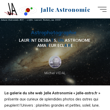
Aller
Jalle Astronomie
au
contenu
Astrophotographie
L
A
U
R
E
N
T
D
E
S
B
A
T
S
,
U
N
A
S
T
R
O
N
O
M
E
A
M
A
T
E
U
R
E
C
L
A
I
R
E
Michel VIDAL
La galerie du site web Jalle Astronomie « jalle-astro.fr »
présente aux curieux de splendides photos des astres qui
peuplent l’Univers : planètes grandes et petites, soleil, lune,