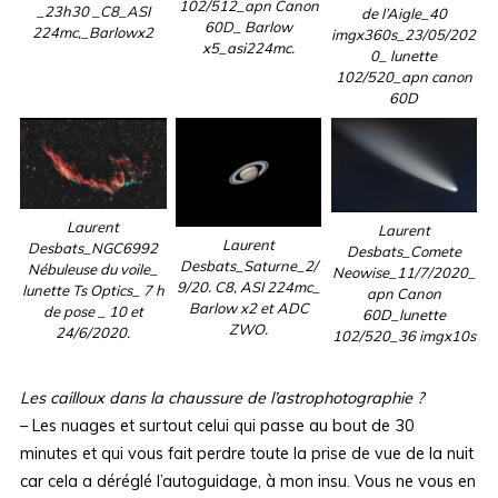
102/512_apn Canon
_23h30 _C8_ASI
de l’Aigle_40
60D_ Barlow
224mc,_Barlowx2
imgx360s_23/05/202
x5_asi224mc.
0_ lunette
102/520_apn canon
60D
Laurent
Laurent
Laurent
Desbats_NGC6992
Desbats_Comete
Desbats_Saturne_2/
Nébuleuse du voile_
Neowise_11/7/2020_
9/20. C8, ASI 224mc_
lunette Ts Optics_ 7 h
apn Canon
Barlow x2 et ADC
de pose _ 10 et
60D_lunette
ZWO.
24/6/2020.
102/520_36 imgx10s
Les cailloux dans la chaussure de l’astrophotographie ?
– Les nuages et surtout celui qui passe au bout de 30
minutes et qui vous fait perdre toute la prise de vue de la nuit
car cela a déréglé l’autoguidage, à mon insu. Vous ne vous en