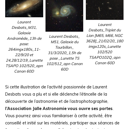
Laurent
Laurent
Desbats_M31,
Desbats_Triplet du
Galaxie
Lion [M65, M66, NGC
Laurent Desbats_
Andromède_13h de
3628]_21/02/20_180
M51, Galaxie du
pose:
imgx120s_Lunette
Tourbillon_
264imgx180s_11-
102/520
31/3/2020_1,5h de
22/9/20 et
TSAPO102Q_apn
pose _Lunette TS
24,28/12/19_Lunette
Canon 60D
102/512_apn Canon
TSAPO 102/520_apn
60D
Canon 60D
Si cette illustration de l’activité passionnée de Laurent
Desbats vous a plu et si elle déclenche l’étincelle de la
découverte de l’astronomie et de l’astrophotographie,
l’Association Jalle Astronomie vous ouvre ses portes
.
Vous pourrez ainsi vous familiariser à cette activité, être
conseillé et initié sur les matériels, participer aux séances de