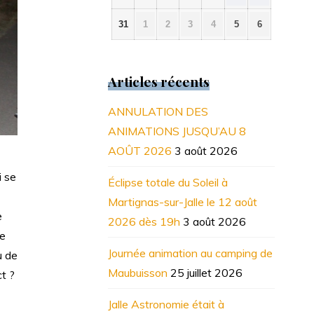
août
août
août
août
août
août
août
2026
2026
2026
2026
2026
2026
2026
31
1
2
3
4
5
6
31
1
2
3
4
5
6
août
septembre
septembre
septembre
septembre
septembre
septembre
2026
2026
2026
2026
2026
2026
2026
Articles récents
ANNULATION DES
ANIMATIONS JUSQU’AU 8
AOÛT 2026
3 août 2026
i se
Éclipse totale du Soleil à
Martignas-sur-Jalle le 12 août
e
2026 dès 19h
3 août 2026
le
Journée animation au camping de
u de
Maubuisson
25 juillet 2026
ct ?
Jalle Astronomie était à