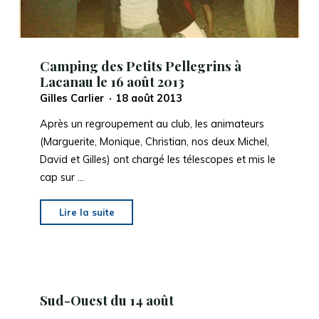
Camping des Petits Pellegrins à
Lacanau le 16 août 2013
Gilles Carlier
18 août 2013
Après un regroupement au club, les animateurs
(Marguerite, Monique, Christian, nos deux Michel,
David et Gilles) ont chargé les télescopes et mis le
cap sur …
"
Camping
Lire la suite
des
Petits
Pellegrins
à
Sud-Ouest du 14 août
Lacanau
le