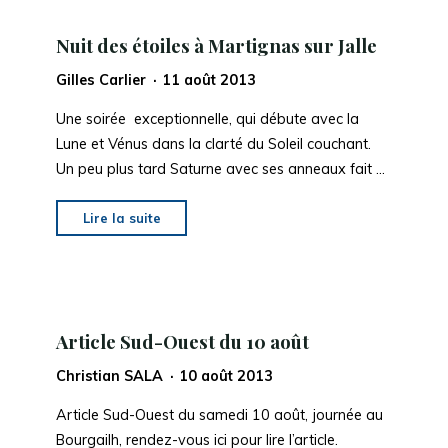
Pessac
Nuit des étoiles à Martignas sur Jalle
Ecosite
du
Gilles Carlier
11 août 2013
Bourgailh
Une soirée exceptionnelle, qui débute avec la
"
Lune et Vénus dans la clarté du Soleil couchant.
Un peu plus tard Saturne avec ses anneaux fait …
"
Nuit
Lire la suite
des
étoiles
à
Martignas
Article Sud-Ouest du 10 août
sur
Jalle
Christian SALA
10 août 2013
"
Article Sud-Ouest du samedi 10 août, journée au
Bourgailh, rendez-vous ici pour lire l’article.