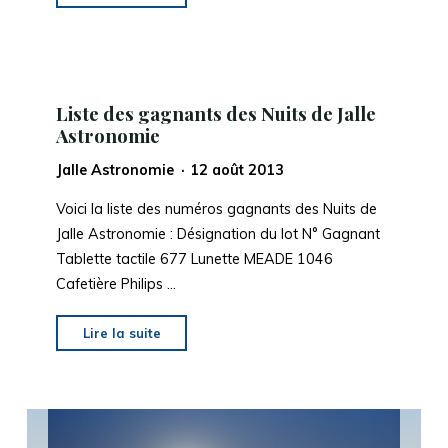
nouveaux
articles
dans
Sud-
Liste des gagnants des Nuits de Jalle
Ouest
"
Astronomie
Jalle Astronomie
12 août 2013
Voici la liste des numéros gagnants des Nuits de
Jalle Astronomie : Désignation du lot N° Gagnant
Tablette tactile 677 Lunette MEADE 1046
Cafetière Philips …
"
Liste
Lire la suite
des
gagnants
des
Nuits