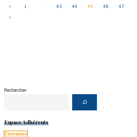
Saint
1
…
43
44
45
46
47
Jean
Pagination
d’Illac
"
des
publications
Rechercher
Espace Adhérents
Connexion