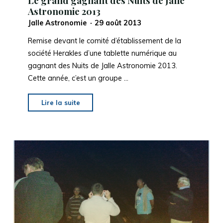
Le grand gagnant des Nuits de Jalle
Astronomie 2013
Jalle Astronomie
29 août 2013
Remise devant le comité d’établissement de la
société Herakles d’une tablette numérique au
gagnant des Nuits de Jalle Astronomie 2013.
Cette année, c’est un groupe …
"
Le
Lire la suite
grand
gagnant
des
Nuits
de
Jalle
Astronomie
2013
"