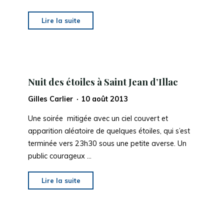
"
Article
Lire la suite
Sud-
Ouest
du
10
Nuit des étoiles à Saint Jean d’Illac
août
"
Gilles Carlier
10 août 2013
Une soirée mitigée avec un ciel couvert et
apparition aléatoire de quelques étoiles, qui s’est
terminée vers 23h30 sous une petite averse. Un
public courageux …
"
Nuit
Lire la suite
des
étoiles
à