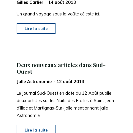
Gilles Carlier
14 août 2013
16
Un grand voyage sous la voûte céleste ici.
août
2013
"
"
Sud-
Lire la suite
Ouest
du
14
août
"
Deux nouveaux articles dans Sud-
Ouest
Jalle Astronomie
12 août 2013
Le journal Sud-Ouest en date du 12 Août publie
deux articles sur les Nuits des Etoiles à Saint Jean
d’Illac et Martignas-Sur-Jalle mentionnant Jalle
Astronomie.
"
Deux
Lire la suite