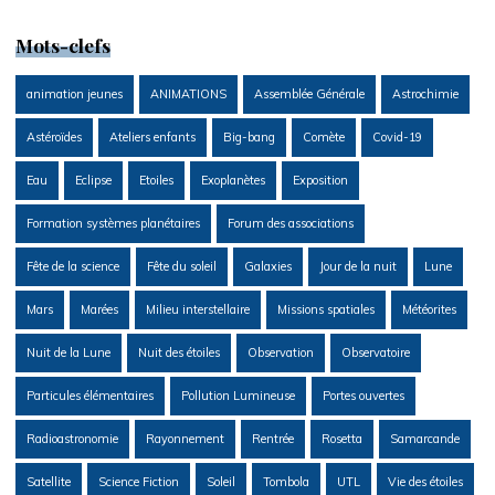
Mots-clefs
animation jeunes
ANIMATIONS
Assemblée Générale
Astrochimie
Astéroïdes
Ateliers enfants
Big-bang
Comète
Covid-19
Eau
Eclipse
Etoiles
Exoplanètes
Exposition
Formation systèmes planétaires
Forum des associations
Fête de la science
Fête du soleil
Galaxies
Jour de la nuit
Lune
Mars
Marées
Milieu interstellaire
Missions spatiales
Météorites
Nuit de la Lune
Nuit des étoiles
Observation
Observatoire
Particules élémentaires
Pollution Lumineuse
Portes ouvertes
Radioastronomie
Rayonnement
Rentrée
Rosetta
Samarcande
Satellite
Science Fiction
Soleil
Tombola
UTL
Vie des étoiles