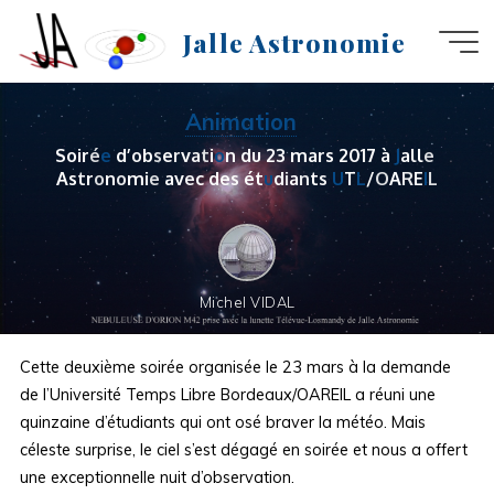
Aller
Jalle Astronomie
au
contenu
Animation
S
o
i
r
é
e
d
’
o
b
s
e
r
v
a
t
i
o
n
d
u
2
3
m
a
r
s
2
0
1
7
à
J
a
l
l
e
A
s
t
r
o
n
o
m
i
e
a
v
e
c
d
e
s
é
t
u
d
i
a
n
t
s
U
T
L
/
O
A
R
E
I
L
Michel VIDAL
Cette deuxième soirée organisée le 23 mars à la demande
de l’Université Temps Libre Bordeaux/OAREIL a réuni une
quinzaine d’étudiants qui ont osé braver la météo. Mais
céleste surprise, le ciel s’est dégagé en soirée et nous a offert
une exceptionnelle nuit d’observation.