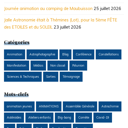
Journée animation au camping de Maubuisson
25 juillet 2026
Jalle Astronomie était à Thémines (Lot), pour la 5ème FÊTE
des ETOILES et du SOLEIL
23 juillet 2026
Catégories
Animation
Astrophotographie
Blog
Conférence
Constellations
Manifestation
Médias
Non classé
Réunion
Sciences & Techniques
Sorties
Témoignage
Mots-clefs
animation jeunes
ANIMATIONS
Assemblée Générale
Astrochimie
Astéroïdes
Ateliers enfants
Big-bang
Comète
Covid-19