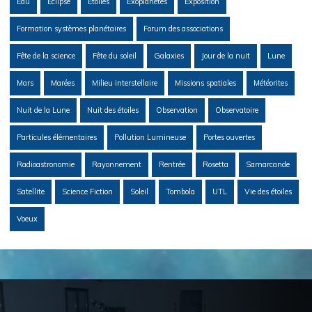
Eau
Eclipse
Etoiles
Exoplanètes
Exposition
Formation systèmes planétaires
Forum des associations
Fête de la science
Fête du soleil
Galaxies
Jour de la nuit
Lune
Mars
Marées
Milieu interstellaire
Missions spatiales
Météorites
Nuit de la Lune
Nuit des étoiles
Observation
Observatoire
Particules élémentaires
Pollution Lumineuse
Portes ouvertes
Radioastronomie
Rayonnement
Rentrée
Rosetta
Samarcande
Satellite
Science Fiction
Soleil
Tombola
UTL
Vie des étoiles
Voeux