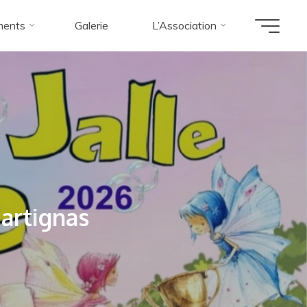
ments
Galerie
L’Association
M
a
r
t
i
g
n
a
s