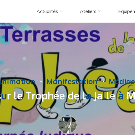
Actualités
Ateliers
Equipe
Animation
Manifestation
Médias
s
u
r
l
e
T
r
o
p
h
é
e
d
e
l
a
J
a
l
l
e
à