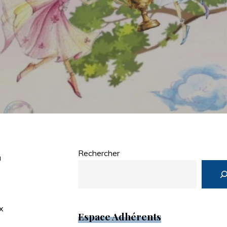
Rechercher
u
e
x
Espace Adhérents