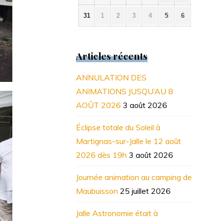
août
août
août
août
août
août
août
2026
2026
2026
2026
2026
2026
2026
31
1
2
3
4
5
6
31
1
2
3
4
5
6
août
septembre
septembre
septembre
septembre
septembre
septembre
2026
2026
2026
2026
2026
2026
2026
Articles récents
ANNULATION DES
ANIMATIONS JUSQU’AU 8
AOÛT 2026
3 août 2026
Éclipse totale du Soleil à
Martignas-sur-Jalle le 12 août
2026 dès 19h
3 août 2026
Journée animation au camping de
Maubuisson
25 juillet 2026
Jalle Astronomie était à