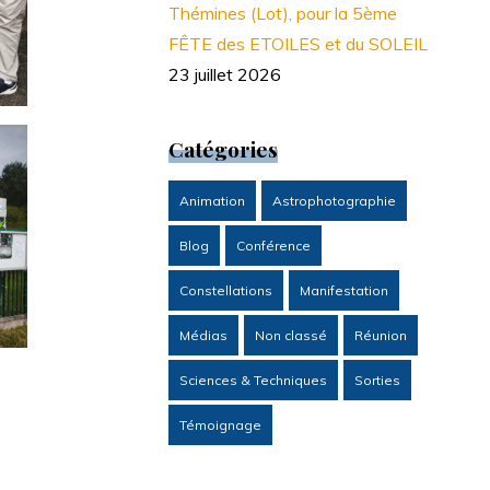
Thémines (Lot), pour la 5ème
FÊTE des ETOILES et du SOLEIL
23 juillet 2026
Catégories
Animation
Astrophotographie
Blog
Conférence
Constellations
Manifestation
Médias
Non classé
Réunion
Sciences & Techniques
Sorties
Témoignage