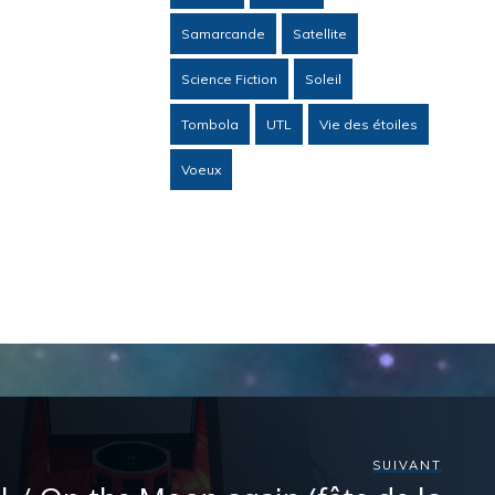
Samarcande
Satellite
Science Fiction
Soleil
Tombola
UTL
Vie des étoiles
Voeux
SUIVANT