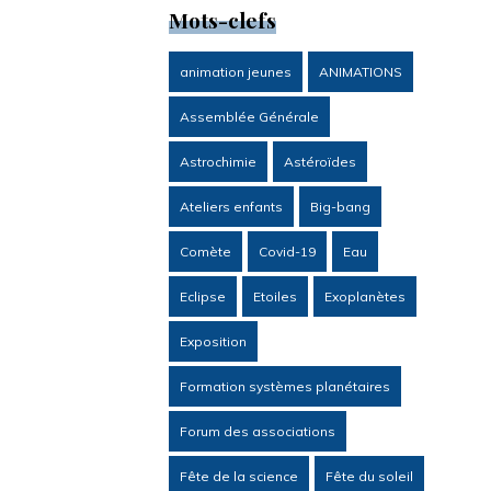
Mots-clefs
animation jeunes
ANIMATIONS
Assemblée Générale
Astrochimie
Astéroïdes
Ateliers enfants
Big-bang
Comète
Covid-19
Eau
Eclipse
Etoiles
Exoplanètes
Exposition
Formation systèmes planétaires
Forum des associations
Fête de la science
Fête du soleil