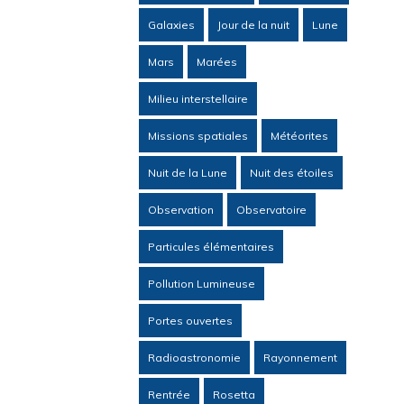
Galaxies
Jour de la nuit
Lune
Mars
Marées
Milieu interstellaire
Missions spatiales
Météorites
Nuit de la Lune
Nuit des étoiles
Observation
Observatoire
Particules élémentaires
Pollution Lumineuse
Portes ouvertes
Radioastronomie
Rayonnement
Rentrée
Rosetta