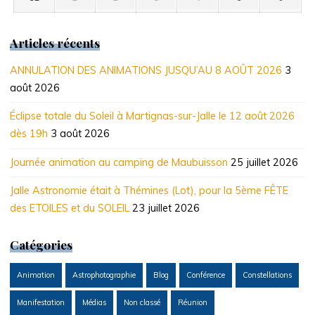
août
septembre
septembre
septembre
septembre
septembre
septem
2026
2026
2026
2026
2026
2026
2026
Articles récents
ANNULATION DES ANIMATIONS JUSQU’AU 8 AOÛT 2026
3
août 2026
Éclipse totale du Soleil à Martignas-sur-Jalle le 12 août 2026
dès 19h
3 août 2026
Journée animation au camping de Maubuisson
25 juillet 2026
Jalle Astronomie était à Thémines (Lot), pour la 5ème FÊTE
des ETOILES et du SOLEIL
23 juillet 2026
Catégories
Animation
Astrophotographie
Blog
Conférence
Constellations
Manifestation
Médias
Non classé
Réunion