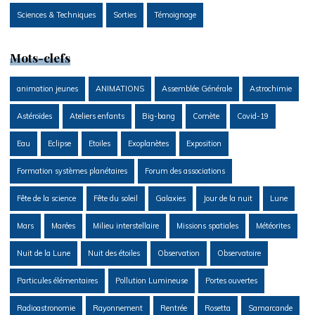
Sciences & Techniques
Sorties
Témoignage
Mots-clefs
animation jeunes
ANIMATIONS
Assemblée Générale
Astrochimie
Astéroïdes
Ateliers enfants
Big-bang
Comète
Covid-19
Eau
Eclipse
Etoiles
Exoplanètes
Exposition
Formation systèmes planétaires
Forum des associations
Fête de la science
Fête du soleil
Galaxies
Jour de la nuit
Lune
Mars
Marées
Milieu interstellaire
Missions spatiales
Météorites
Nuit de la Lune
Nuit des étoiles
Observation
Observatoire
Particules élémentaires
Pollution Lumineuse
Portes ouvertes
Radioastronomie
Rayonnement
Rentrée
Rosetta
Samarcande