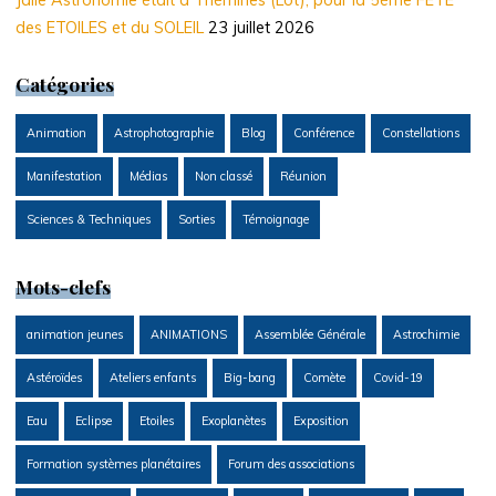
des ETOILES et du SOLEIL
23 juillet 2026
Catégories
Animation
Astrophotographie
Blog
Conférence
Constellations
Manifestation
Médias
Non classé
Réunion
Sciences & Techniques
Sorties
Témoignage
Mots-clefs
animation jeunes
ANIMATIONS
Assemblée Générale
Astrochimie
Astéroïdes
Ateliers enfants
Big-bang
Comète
Covid-19
Eau
Eclipse
Etoiles
Exoplanètes
Exposition
Formation systèmes planétaires
Forum des associations