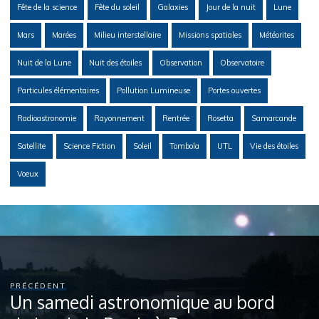
Fête de la science
Fête du soleil
Galaxies
Jour de la nuit
Lune
Mars
Marées
Milieu interstellaire
Missions spatiales
Météorites
Nuit de la Lune
Nuit des étoiles
Observation
Observatoire
Particules élémentaires
Pollution Lumineuse
Portes ouvertes
Radioastronomie
Rayonnement
Rentrée
Rosetta
Samarcande
Satellite
Science Fiction
Soleil
Tombola
UTL
Vie des étoiles
Voeux
PRÉCÉDENT
Un samedi astronomique au bord