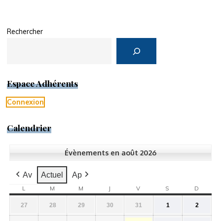
Rechercher
Espace Adhérents
Connexion
Calendrier
Évènements en août 2026
Av
Actuel
Ap
L
LUNDI
M
MARDI
M
MERCREDI
J
JEUDI
V
VENDREDI
S
SAMEDI
D
DIMA
27
28
29
30
31
1
2
27
28
29
30
31
1
2
juillet
juillet
juillet
juillet
juillet
août
août