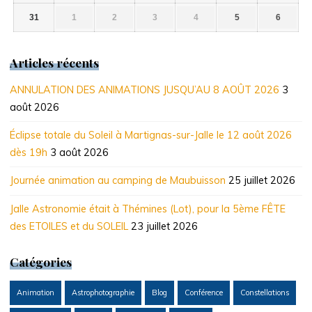
août
août
août
août
août
août
août
2026
2026
2026
2026
2026
2026
2026
31
1
2
3
4
5
6
31
1
2
3
4
5
6
août
septembre
septembre
septembre
septembre
septembre
septem
2026
2026
2026
2026
2026
2026
2026
Articles récents
ANNULATION DES ANIMATIONS JUSQU’AU 8 AOÛT 2026
3
août 2026
Éclipse totale du Soleil à Martignas-sur-Jalle le 12 août 2026
dès 19h
3 août 2026
Journée animation au camping de Maubuisson
25 juillet 2026
Jalle Astronomie était à Thémines (Lot), pour la 5ème FÊTE
des ETOILES et du SOLEIL
23 juillet 2026
Catégories
Animation
Astrophotographie
Blog
Conférence
Constellations