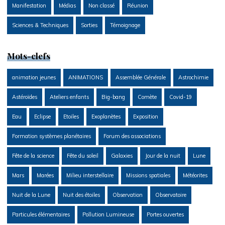
Manifestation
Médias
Non classé
Réunion
Sciences & Techniques
Sorties
Témoignage
Mots-clefs
animation jeunes
ANIMATIONS
Assemblée Générale
Astrochimie
Astéroïdes
Ateliers enfants
Big-bang
Comète
Covid-19
Eau
Eclipse
Etoiles
Exoplanètes
Exposition
Formation systèmes planétaires
Forum des associations
Fête de la science
Fête du soleil
Galaxies
Jour de la nuit
Lune
Mars
Marées
Milieu interstellaire
Missions spatiales
Météorites
Nuit de la Lune
Nuit des étoiles
Observation
Observatoire
Particules élémentaires
Pollution Lumineuse
Portes ouvertes