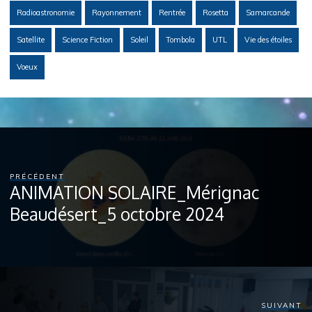
Radioastronomie
Rayonnement
Rentrée
Rosetta
Samarcande
Satellite
Science Fiction
Soleil
Tombola
UTL
Vie des étoiles
Voeux
PRÉCÉDENT
ANIMATION SOLAIRE_Mérignac
Beaudésert_5 octobre 2024
SUIVANT