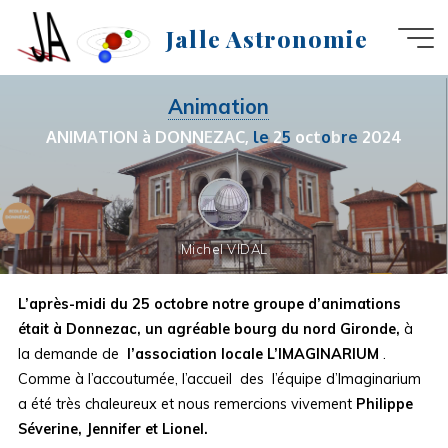
Aller
Jalle Astronomie
au
contenu
Animation
A
N
I
M
A
T
I
O
N
à
D
O
N
N
E
Z
A
C
,
l
l
e
e
2
5
o
c
t
o
o
b
r
r
e
e
2
0
2
4
Michel VIDAL
L’après-midi du 25 octobre notre groupe d’animations
était
à Donnezac, un agréable bourg du nord Gironde,
à
la demande de
l’association locale L’IMAGINARIUM
.
Comme à l’accoutumée, l’accueil des l’équipe d’Imaginarium
a été très chaleureux et nous remercions vivement
Philippe
Séverine, Jennifer et Lionel.