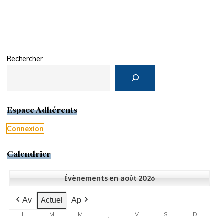
Rechercher
Espace Adhérents
Connexion
Calendrier
Évènements en août 2026
Av
Actuel
Ap
L
LUNDI
M
MARDI
M
MERCREDI
J
JEUDI
V
VENDREDI
S
SAMEDI
D
DIMA