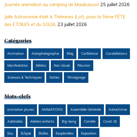
Journée animation au camping de Maubuisson
25 juillet 2026
Jalle Astronomie était à Thémines (Lot), pour la 5ème FÊTE
des ETOILES et du SOLEIL
23 juillet 2026
Catégories
Animation
Astrophotographie
Blog
Conférence
Constellations
Manifestation
Médias
Non classé
Réunion
Sciences & Techniques
Sorties
Témoignage
Mots-clefs
animation jeunes
ANIMATIONS
Assemblée Générale
Astrochimie
Astéroïdes
Ateliers enfants
Big-bang
Comète
Covid-19
Eau
Eclipse
Etoiles
Exoplanètes
Exposition