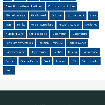
Formation systèmes planétaires
Forum des associations
Fête de la science
Fête du soleil
Galaxies
Jour de la nuit
Lune
Mars
Marées
Milieu interstellaire
Missions spatiales
Météorites
Nuit de la Lune
Nuit des étoiles
Observation
Observatoire
Particules élémentaires
Pollution Lumineuse
Portes ouvertes
Radioastronomie
Rayonnement
Rentrée
Rosetta
Samarcande
Satellite
Science Fiction
Soleil
Tombola
UTL
Vie des étoiles
Voeux