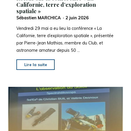
du
Californie, terre d’exploration
spatiale »
12/8/2026 »
_vendredi
Sébastien MARCHICA
2 juin 2026
19
Vendredi 29 mai a eu lieu la conférence « La
juin
Californie, terre d’exploration spatiale », présentée
2026"
par Pierre-Jean Mathias, membre du Club, et
astronome amateur depuis 50 …
"Retour
Lire la suite
sur
la
conférence
« La
Californie,
terre
d’exploration
spatiale »"