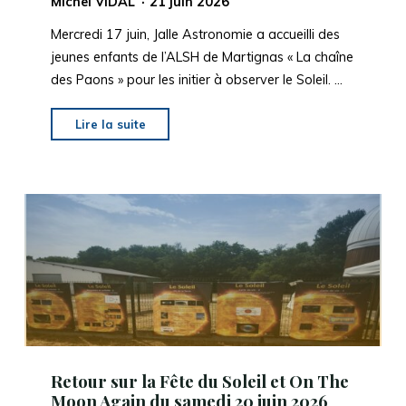
Michel VIDAL
21 juin 2026
Mercredi 17 juin, Jalle Astronomie a accueilli des
jeunes enfants de l’ALSH de Martignas « La chaîne
des Paons » pour les initier à observer le Soleil. …
"APERCU
Lire la suite
ANIMATION_ALSH
les
chaînes
à
paons"
Retour sur la Fête du Soleil et On The
Moon Again du samedi 20 juin 2026