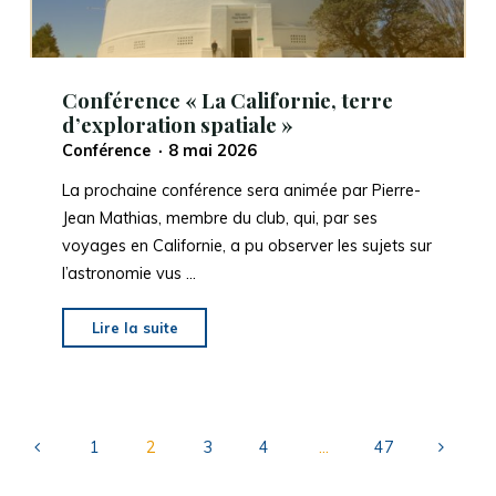
Conférence « La Californie, terre
d’exploration spatiale »
Conférence
8 mai 2026
La prochaine conférence sera animée par Pierre-
Jean Mathias, membre du club, qui, par ses
voyages en Californie, a pu observer les sujets sur
l’astronomie vus …
"Conférence
Lire la suite
« La
Californie,
terre
d’exploration
1
2
3
4
…
47
spatiale »"
Pagination