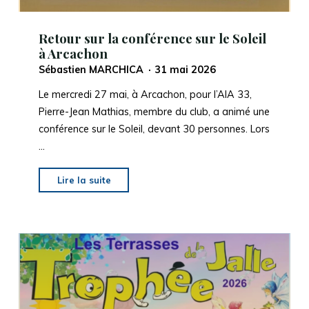
Retour sur la conférence sur le Soleil
à Arcachon
Sébastien MARCHICA
31 mai 2026
Le mercredi 27 mai, à Arcachon, pour l’AIA 33,
Pierre-Jean Mathias, membre du club, a animé une
conférence sur le Soleil, devant 30 personnes. Lors
…
"Retour
Lire la suite
sur
la
conférence
sur
le
Soleil
à