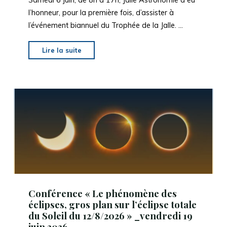
l’honneur, pour la première fois, d’assister à
l’événement biannuel du Trophée de la Jalle. …
"Retour
Lire la suite
sur
le
Trophée
de
la
Jalle
à
Martignas"
Conférence « Le phénomène des
éclipses, gros plan sur l’éclipse totale
du Soleil du 12/8/2026 » _vendredi 19