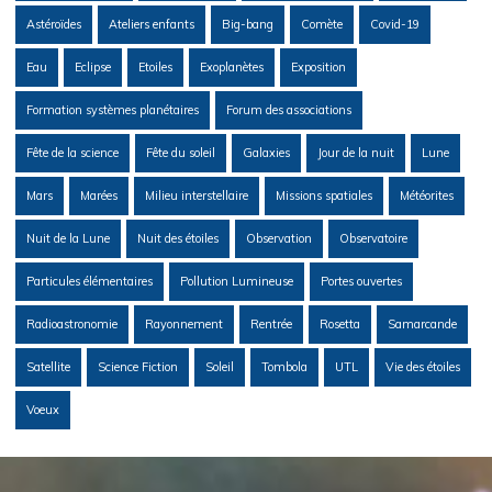
Astéroïdes
Ateliers enfants
Big-bang
Comète
Covid-19
Eau
Eclipse
Etoiles
Exoplanètes
Exposition
Formation systèmes planétaires
Forum des associations
Fête de la science
Fête du soleil
Galaxies
Jour de la nuit
Lune
Mars
Marées
Milieu interstellaire
Missions spatiales
Météorites
Nuit de la Lune
Nuit des étoiles
Observation
Observatoire
Particules élémentaires
Pollution Lumineuse
Portes ouvertes
Radioastronomie
Rayonnement
Rentrée
Rosetta
Samarcande
Satellite
Science Fiction
Soleil
Tombola
UTL
Vie des étoiles
Voeux