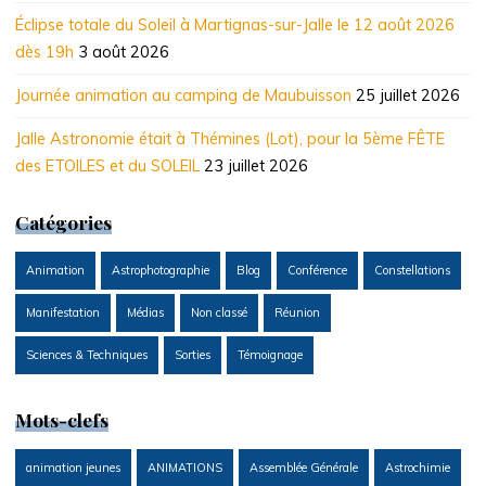
Éclipse totale du Soleil à Martignas-sur-Jalle le 12 août 2026
dès 19h
3 août 2026
Journée animation au camping de Maubuisson
25 juillet 2026
Jalle Astronomie était à Thémines (Lot), pour la 5ème FÊTE
des ETOILES et du SOLEIL
23 juillet 2026
Catégories
Animation
Astrophotographie
Blog
Conférence
Constellations
Manifestation
Médias
Non classé
Réunion
Sciences & Techniques
Sorties
Témoignage
Mots-clefs
animation jeunes
ANIMATIONS
Assemblée Générale
Astrochimie