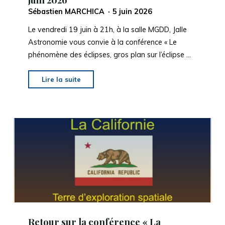
juin 2026
Sébastien MARCHICA
5 juin 2026
Le vendredi 19 juin à 21h, à la salle MGDD, Jalle
Astronomie vous convie à la conférence « Le
phénomène des éclipses, gros plan sur l’éclipse …
"Conférence
Lire la suite
« Le
phénomène
des
éclipses,
gros
plan
sur
l’éclipse
totale
du
Soleil
Retour sur la conférence « La