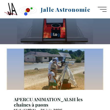
Aller
Jalle Astronomie
au
contenu
B
l
o
g
APERCU ANIMATION_ALSH les
chaînes à paons