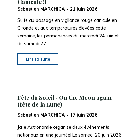
Canicule !!
samedi
20
Sébastien MARCHICA
21 juin 2026
juin
Suite au passage en vigilance rouge canicule en
2026"
Gironde et aux températures élevées cette
semaine, les permanences du mercredi 24 juin et
du samedi 27 …
"Information
Lire la suite
Vigilance
ROUGE
Canicule
!!"
Fête du Soleil / On the Moon again
(fête de la Lune)
Sébastien MARCHICA
17 juin 2026
Jalle Astronomie organise deux événements
nationaux en une journée! Le samedi 20 juin 2026,