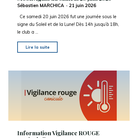
Sébastien MARCHICA
21 juin 2026
Ce samedi 20 juin 2026 fut une journée sous le
signe du Soleil et de la Lune! Dès 14h jusqu’à 18h,
le club a …
"Retour
Lire la suite
sur
la
Fête
du
Soleil
et
On
The
Moon
Again
du
Information Vigilance ROUGE