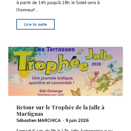
à partir de 14h jusqu’à 18h, le Soleil sera à
l’honneur! …
"Fête
Lire la suite
du
Soleil
/
On
the
Moon
again
(fête
de
la
Lune)"
Retour sur le Trophée de la Jalle à
Martignas
Sébastien MARCHICA
9 juin 2026
Samedi 6 juin, de 8h à 17h, Jalle Astronomie a eu