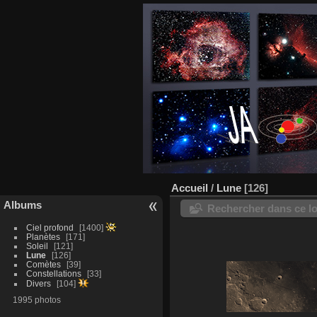
Accueil
/
Lune
126
Albums
Rechercher dans ce lo
Ciel profond
1400
Planètes
171
Soleil
121
Lune
126
Comètes
39
Constellations
33
Divers
104
1995 photos