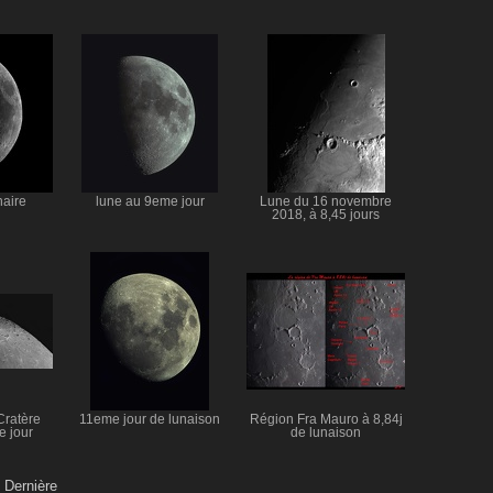
aire
lune au 9eme jour
Lune du 16 novembre
2018, à 8,45 jours
Cratère
11eme jour de lunaison
Région Fra Mauro à 8,84j
e jour
de lunaison
|
Dernière