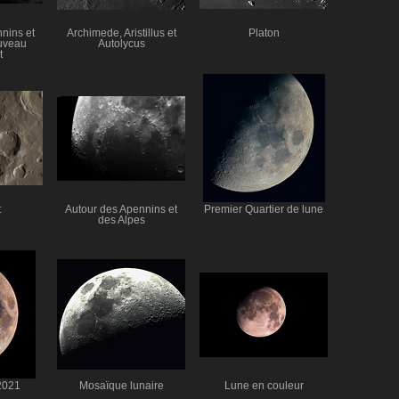
nins et
Archimede, Aristillus et
Platon
uveau
Autolycus
t
t
Autour des Apennins et
Premier Quartier de lune
des Alpes
2021
Mosaïque lunaire
Lune en couleur