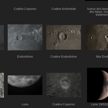
Cratére Copernic
Cratére Archiméde
Autour des Apen
des Alpes, no
traitemen
Ératosthène
Cratére Ératosthène
Mur Droi
Lune
Cratére Copernic
Lune 19/03/