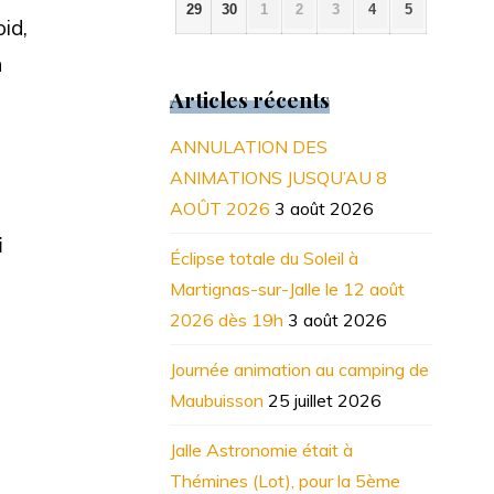
2026
2026
2026
2026
2026
2026
2026
29
30
1
2
3
4
5
29
30
1
2
3
4
5
id,
juin
juin
juillet
juillet
juillet
juillet
juillet
2026
2026
2026
2026
2026
2026
2026
n
Articles récents
ANNULATION DES
ANIMATIONS JUSQU’AU 8
AOÛT 2026
3 août 2026
i
Éclipse totale du Soleil à
Martignas-sur-Jalle le 12 août
2026 dès 19h
3 août 2026
Journée animation au camping de
Maubuisson
25 juillet 2026
Jalle Astronomie était à
Thémines (Lot), pour la 5ème