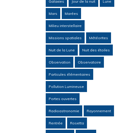
Galaxies
Jour de la nuit
Lune
Mars
Marées
Milieu interstellaire
Missions spatiales
Météorites
Nuit de la Lune
Nuit des étoiles
Observation
Observatoire
Particules élémentaires
Pollution Lumineuse
Portes ouvertes
Radioastronomie
Rayonnement
Rentrée
Rosetta