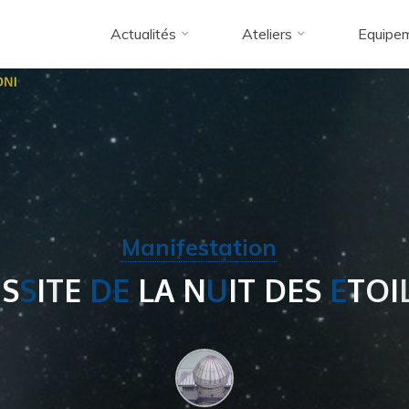
Actualités
Ateliers
Equipe
Manifestation
U
S
S
I
T
E
D
E
L
A
N
U
I
T
D
E
S
E
T
O
I