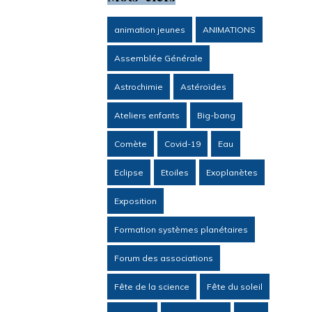
animation jeunes
ANIMATIONS
Assemblée Générale
Astrochimie
Astéroïdes
Ateliers enfants
Big-bang
Comète
Covid-19
Eau
Eclipse
Etoiles
Exoplanètes
Exposition
Formation systèmes planétaires
Forum des associations
Fête de la science
Fête du soleil