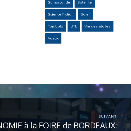
Samarcande
Satellite
Science Fiction
Soleil
Tombola
UTL
Vie des étoiles
Voeux
SUIVANT
OMIE à la FOIRE de BORDEAUX: