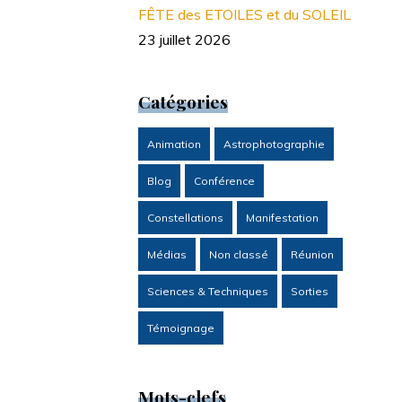
FÊTE des ETOILES et du SOLEIL
23 juillet 2026
Catégories
Animation
Astrophotographie
Blog
Conférence
Constellations
Manifestation
Médias
Non classé
Réunion
Sciences & Techniques
Sorties
Témoignage
Mots-clefs