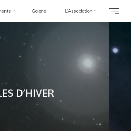
ments
Galerie
L’Association
L
E
S
D
’
H
I
V
E
R