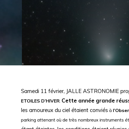
Samedi 11 février, JALLE ASTRONOMIE propos
Cette année grande réus
ETOILES D’HIVER
.
les amoureux du ciel étaient conviés
à
l’Obser
parking attenant où de très nombreux instruments éta
étant éteintes, les conditions étaient réunies 