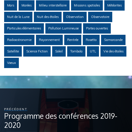
Mars
Marées
Milieu interstellaire
Missions spatiales
Météorites
Nuit de la Lune
Nuit des étoiles
Observation
Observatoire
Particules élémentaires
Pollution Lumineuse
Portes ouvertes
Radioastronomie
Rayonnement
Rentrée
Rosetta
Samarcande
Satellite
Science Fiction
Soleil
Tombola
UTL
Vie des étoiles
Voeux
PRÉCÉDENT
Programme des conférences 2019-
2020