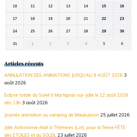
2026
2026
2026
2026
2026
2026
2026
10
11
12
13
14
15
16
10
11
12
13
14
15
16
août
août
août
août
août
août
août
2026
2026
2026
2026
2026
2026
2026
17
18
19
20
21
22
23
17
18
19
20
21
22
23
août
août
août
août
août
août
août
2026
2026
2026
2026
2026
2026
2026
24
25
26
27
28
29
30
24
25
26
27
28
29
30
août
août
août
août
août
août
août
2026
2026
2026
2026
2026
2026
2026
31
1
2
3
4
5
6
31
1
2
3
4
5
6
août
septembre
septembre
septembre
septembre
septembre
septem
2026
2026
2026
2026
2026
2026
2026
Articles récents
ANNULATION DES ANIMATIONS JUSQU’AU 8 AOÛT 2026
3
août 2026
Éclipse totale du Soleil à Martignas-sur-Jalle le 12 août 2026
dès 19h
3 août 2026
Journée animation au camping de Maubuisson
25 juillet 2026
Jalle Astronomie était à Thémines (Lot), pour la 5ème FÊTE
des ETOILES et du SOLEIL
23 juillet 2026