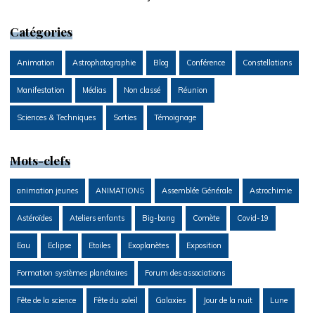
Catégories
Animation
Astrophotographie
Blog
Conférence
Constellations
Manifestation
Médias
Non classé
Réunion
Sciences & Techniques
Sorties
Témoignage
Mots-clefs
animation jeunes
ANIMATIONS
Assemblée Générale
Astrochimie
Astéroïdes
Ateliers enfants
Big-bang
Comète
Covid-19
Eau
Eclipse
Etoiles
Exoplanètes
Exposition
Formation systèmes planétaires
Forum des associations
Fête de la science
Fête du soleil
Galaxies
Jour de la nuit
Lune