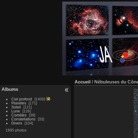
Accueil
/
Nébuleuses du Cône 
Albums
Ciel profond
1400
Planètes
171
Soleil
121
Lune
126
Comètes
39
Constellations
33
Divers
104
1995 photos