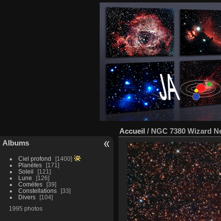
Accueil
/
NGC 7380 Wizard N
Albums
Ciel profond
1400
Planètes
171
Soleil
121
Lune
126
Comètes
39
Constellations
33
Divers
104
1995 photos