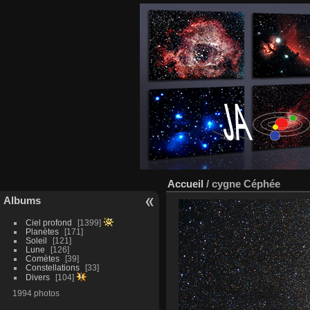
Accueil
/
cygne Céphée
Albums
Ciel profond
1399
Planètes
171
Soleil
121
Lune
126
Comètes
39
Constellations
33
Divers
104
1994 photos