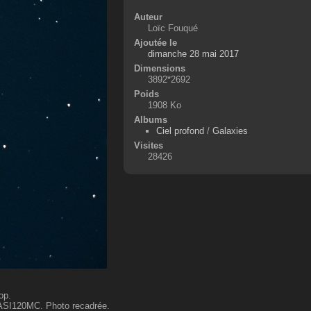
Auteur
Loïc Fouqué
Ajoutée le
dimanche 28 mai 2017
Dimensions
3892*2692
Poids
1908 Ko
Albums
Ciel profond
/
Galaxies
Visites
28426
op.
ASI120MC. Photo recadrée.