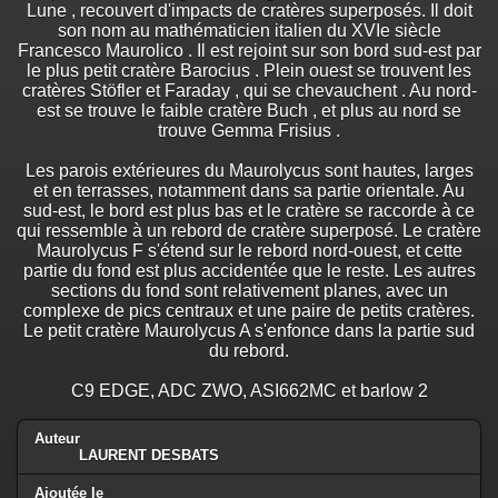
Lune , recouvert d'impacts de cratères superposés. Il doit
son nom au mathématicien italien du XVIe siècle
Francesco Maurolico . Il est rejoint sur son bord sud-est par
le plus petit cratère Barocius . Plein ouest se trouvent les
cratères Stöfler et Faraday , qui se chevauchent . Au nord-
est se trouve le faible cratère Buch , et plus au nord se
trouve Gemma Frisius .
Les parois extérieures du Maurolycus sont hautes, larges
et en terrasses, notamment dans sa partie orientale. Au
sud-est, le bord est plus bas et le cratère se raccorde à ce
qui ressemble à un rebord de cratère superposé. Le cratère
Maurolycus F s'étend sur le rebord nord-ouest, et cette
partie du fond est plus accidentée que le reste. Les autres
sections du fond sont relativement planes, avec un
complexe de pics centraux et une paire de petits cratères.
Le petit cratère Maurolycus A s'enfonce dans la partie sud
du rebord.
C9 EDGE, ADC ZWO, ASI662MC et barlow 2
Auteur
LAURENT DESBATS
Ajoutée le