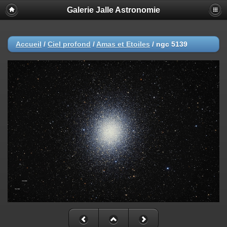
Galerie Jalle Astronomie
Accueil
/
Ciel profond
/
Amas et Etoiles
/
ngc 5139