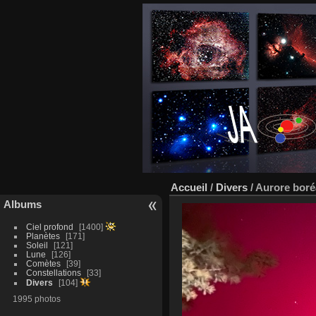
Accueil
/
Divers
/
Aurore boréa
Albums
Ciel profond
1400
Planètes
171
Soleil
121
Lune
126
Comètes
39
Constellations
33
Divers
104
1995 photos