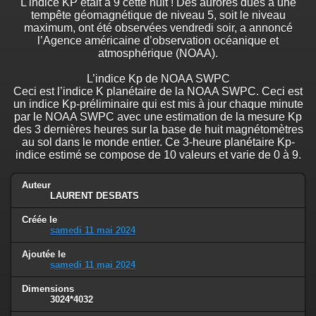
L'indice KP était à 9 cette nuit ! Des aurores dues à une
tempête géomagnétique de niveau 5, soit le niveau
maximum, ont été observées vendredi soir, a annoncé
l’Agence américaine d’observation océanique et
atmosphérique (NOAA).
L’indice Kp de NOAA SWPC
Ceci est l’indice K planétaire de la NOAA SWPC. Ceci est
un indice Kp-préliminaire qui est mis à jour chaque minute
par le NOAA SWPC avec une estimation de la mesure Kp
des 3 dernières heures sur la base de huit magnétomètres
au sol dans le monde entier. Ce 3-heure planétaire Kp-
indice estimé se compose de 10 valeurs et varie de 0 à 9.
Auteur
LAURENT DESBATS
Créée le
samedi 11 mai 2024
Ajoutée le
samedi 11 mai 2024
Dimensions
3024*4032