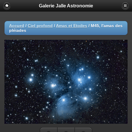
Galerie Jalle Astronomie
Accueil
/
Ciel profond
/
Amas et Etoiles
/
M45, l'amas des
pléiades