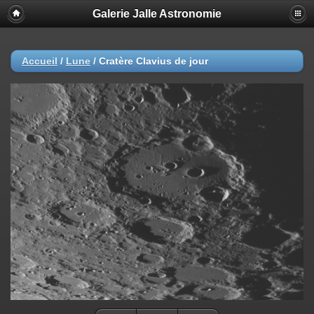
Galerie Jalle Astronomie
Accueil
/
Lune
/
Cratère Clavius de jour