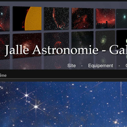
Site
-
Equipement
-
rène