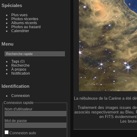
Spéciales
Plus vues
Photos récentes
Albums récents
Photos au hasard
Calendrier
Menu
Tags
(0)
Recherche
À propos
Notification
Identification
Connexion
La nébuleuse de la Carène a été dév
Connexion rapide
Traitement des images issues de
Nom d'utilisateur
associés respectivement au Bleu, R
en FITS évidemment (5
Mot de passe
Les brute
Connexion auto