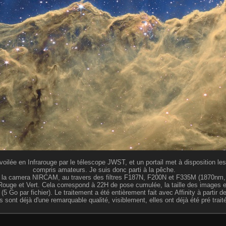
oilée en Infrarouge par le télescope JWST, et un portail met à disposition l
compris amateurs. Je suis donc parti à la pêche.
 la camera NIRCAM, au travers des filtres F187N, F200N et F335M (1870nm, 
ouge et Vert. Cela correspond à 22H de pose cumulée, la taille des images e
 Go par fichier). Le traitement a été entièrement fait avec Affinity à partir d
s sont déjà d'une remarquable qualité, visiblement, elles ont déjà été pré trait