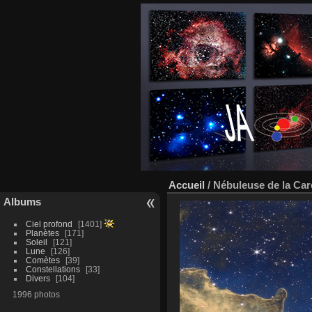
Accueil
/
Nébuleuse de la Ca
Albums
Ciel profond
1401
Planètes
171
Soleil
121
Lune
126
Comètes
39
Constellations
33
Divers
104
1996 photos