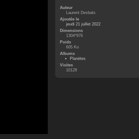
Auteur
Laurent Desbats
Ajoutée le
jeudi 21 juillet 2022
Dimensions
1304*976
Poids
605 Ko
Albums
Planètes
Visites
10128