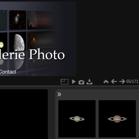
Contact
65/171