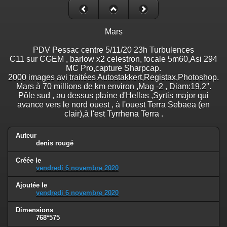
Mars
PDV Pessac centre 5/11/20 23h Turbulences
C11 sur CGEM , barlow x2 celestron, focale 5m60,Asi 294
MC Pro,capture Sharpcap.
2000 images avi traitées Autostakkert,Registax,Photoshop.
Mars à 70 millions de km environ ,Mag -2 , Diam:19,2''.
Pôle sud , au dessus plaine d'Hellas ,Syrtis major qui
avance vers le nord ouest , à l'ouest Terra Sebaea (en
clair),à l'est Tyrrhena Terra .
Auteur
denis rougé
Créée le
vendredi 6 novembre 2020
Ajoutée le
vendredi 6 novembre 2020
Dimensions
768*575