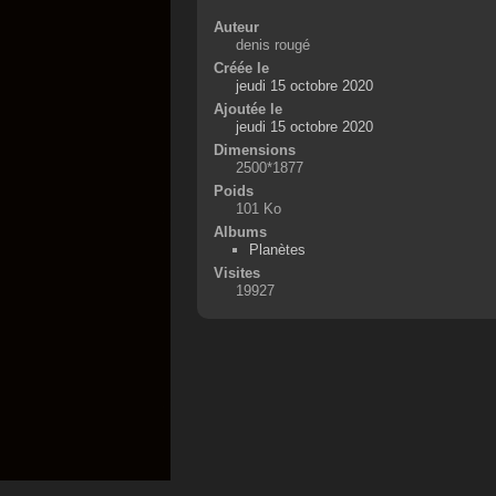
Auteur
denis rougé
Créée le
jeudi 15 octobre 2020
Ajoutée le
jeudi 15 octobre 2020
Dimensions
2500*1877
Poids
101 Ko
Albums
Planètes
Visites
19927