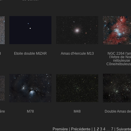
d
Etoile double MIZAR
Amas d'Hercule M13
NGC 2264 l'a
l'Arbre de Noë
nébuleuse
Cône/nébuleus
Fourrure de R
ière
M78
M48
Double Amas de
Première
|
Précédente
|
1
2
3
4
...
7
|
Suivant