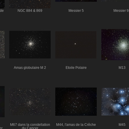
 de
NGC 884 & 869
Messier 5
Messier 9
Amas globulaire M 2
Etoile Polaire
M13
M67 dans la constellation
M44, l'amas de la Crêche
M45
er
du Cancer