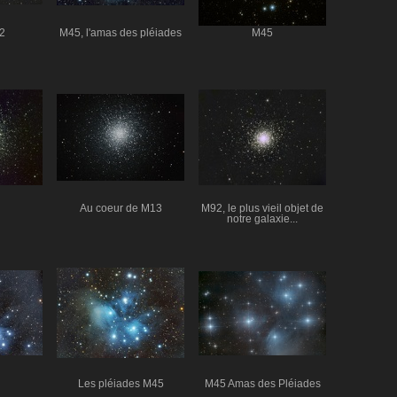
2
M45, l'amas des pléiades
M45
Au coeur de M13
M92, le plus vieil objet de
notre galaxie...
Les pléiades M45
M45 Amas des Pléiades