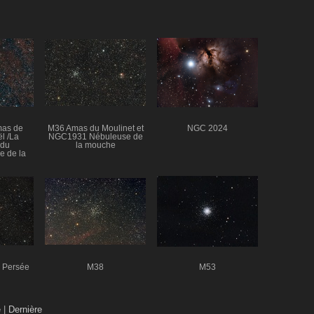
mas de
M36 Amas du Moulinet et
NGC 2024
l /La
NGC1931 Nébuleuse de
 du
la mouche
e de la
enard
 Persée
M38
M53
e
|
Dernière