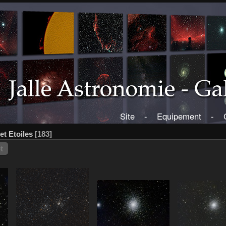
Site
-
Equipement
-
t Etoiles
183
t