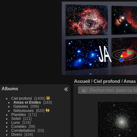
Accueil
/
Ciel profond
/
Amas e
Albums
Rechercher dans ce lo
Ciel profond
1400
Amas et Etoiles
183
Galaxies
396
Nébuleuses
820
Planètes
171
Soleil
121
Lune
126
Comètes
39
Constellations
33
Divers
104