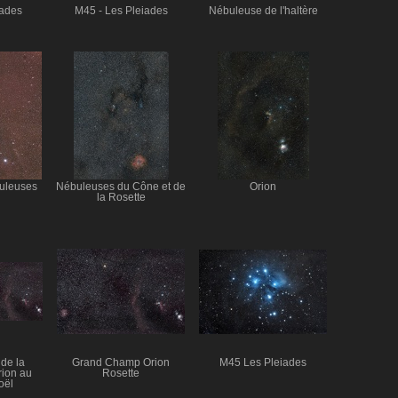
iades
M45 - Les Pleiades
Nébuleuse de l'haltère
buleuses
Nébuleuses du Cône et de
Orion
la Rosette
de la
Grand Champ Orion
M45 Les Pleiades
ion au
Rosette
oël